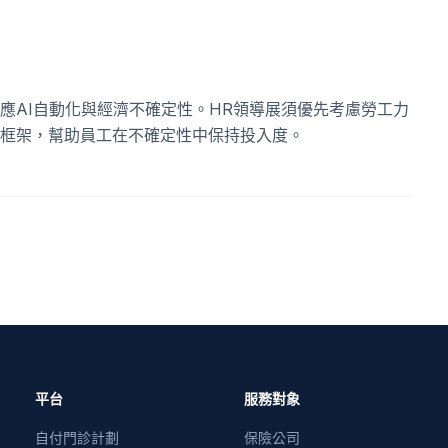
應AI自動化與經濟不確定性。HR領導展須優先考慮勞工力
框架，幫助員工在不確定性中保持投入度。
平台
服務對象
自付門診計劃
保險公司