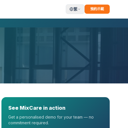
繁
預約示範
See MixCare in action
Get a personalised demo for your team — no
commitment required.