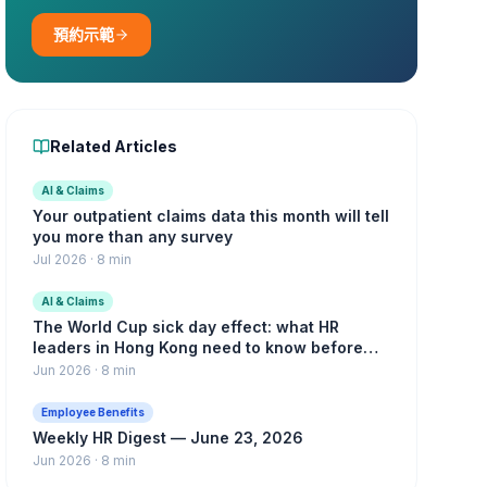
預約示範
Related Articles
AI & Claims
Your outpatient claims data this month will tell
you more than any survey
Jul 2026
·
8 min
AI & Claims
The World Cup sick day effect: what HR
leaders in Hong Kong need to know before
the knockout rounds
Jun 2026
·
8 min
Employee Benefits
Weekly HR Digest — June 23, 2026
Jun 2026
·
8 min