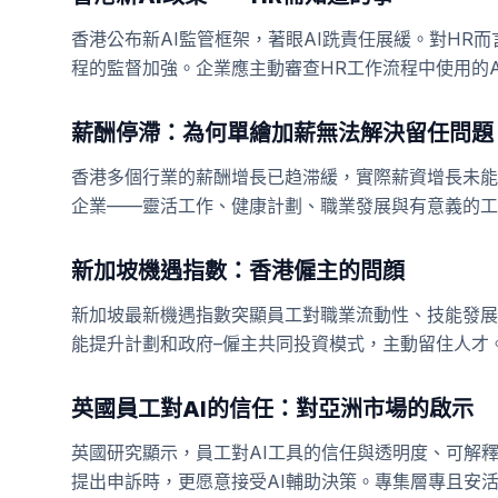
香港公布新AI監管框架，著眼AI跣責任展緩。對HR
程的監督加強。企業應主動審查HR工作流程中使用的
薪酬停滯：為何單繪加薪無法解決留任問題
香港多個行業的薪酬增長已趋滞緩，實際薪資增長未能
企業——靈活工作、健康計劃、職業發展與有意義的工
新加坡機遇指數：香港僱主的問顔
新加坡最新機遇指數突顯員工對職業流動性、技能發展
能提升計劃和政府–僱主共同投資模式，主動留住人才
英國員工對AI的信任：對亞洲市場的啟示
英國研究顯示，員工對AI工具的信任與透明度、可解
提出申訴時，更愿意接受AI輔助決策。專集層專且安活