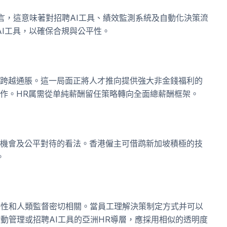
而言，這意味著對招聘AI工具、績效監測系統及自動化決策流
AI工具，以確保合規與公平性。
跨越通脹。這一局面正將人才推向提供強大非金錢福利的
作。HR属需從单純薪酬留任策略轉向全面總薪酬框架。
機會及公平對待的看法。香港僱主可借鹉新加坡積極的技
。
釋性和人類監督密切相關。當員工理解決策制定方式并可以
動管理或招聘AI工具的亞洲HR導層，應採用相似的透明度